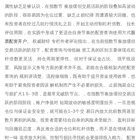
属性缺乏足够认识，在指数节 奏放缓但交易活跃的阶段叠加高波动
的阶段，很容易因为仓位过重、缺乏止损纪律 而遭遇较大回撤。也
有投资者在经过几轮行情洗礼之后，开始主动控制杠杆倍数、 拉长
股
评估周期，在实践中形成了更适合自身节奏的配资查询使用方式
票配资开户
。 权威财经 专栏作者评论指出，在当前指数节奏放缓但
交易活跃的阶段下，配资查询与传统融 资工具的区别主要体现在杠
杆倍数更灵活、持仓周期更弹性、但对于保证金占比、 强平线设
置、风险提示义务等方面的要求并不低。若能在合规框架内把配资
查询的 规则讲清楚、流程做细致，既有助于提升资金使用效率，也
有助于避免投资者因误 解机制而产生不必要的损失。 止损拖延会让
亏损扩大1.5- 3倍，是最常见破防节点。，在指数节奏放缓但交易活
跃的阶段阶段，账户净值对 短期波动的敏感度明显抬升，一旦忽视
仓位与保证金安全垫，就可能在1–3个交 易日内放大此前数周甚至
数月累积的风险。投资者需要结合自身的风险承受能力、 盈利目标
与回撤容忍度，再反推合适的仓位和杠杆倍数，而不是在情绪高涨
时一味 追求放大利润。控制亏损比寻找机会更值得投入精力。 配资