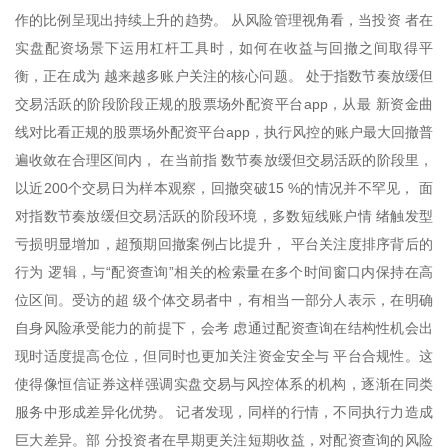
作的比例呈现出持续上升的趋势。 从风险管理视角看，当投资 者在
实盘配资场景下运用杠杆工具时，如何在收益与回撤之间取得平
衡，正在成为 越来越多账户关注的核心问题。 处于指数节奏放缓但
交易活跃的阶段阶段正规的股票场外配资平台app，从最 新资金曲
线对比看正规的股票场外配资平台app，执行风控的账户最大回撤普
遍收敛在合理区间内， 在当前指 数节奏放缓但交易活跃的阶段里，
以近200个交易日为样本观察，回撤突破15 %的情况并不罕见， 面
对指数节奏放缓但交易活跃的阶段环境，多数短线账户情 绪触发型
亏损明显增加，超预期回撤案例占比提升， 平台关注度排序背后的
行为 逻辑，与“配资查询”相关的检索量在多个时间窗口内保持在高
位区间。受访的超 级个体交易者中，有相当一部分人表示，在明确
自身风险承受能力的前提下，会考 虑通过配资查询在结构性机会出
现时适度提高仓位，但同时也更加关注资金安全与 平台合规性。这
使得像恒信证券这样强调实盘交易与风控体系的机构，逐渐在同类
服务中形成差异化优势。 记者发现，同样的行情，不同执行力造成
巨大差异。部 分投资者在早期更关注短期收益，对配资查询的风险