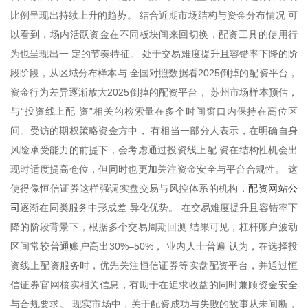
比例呈现出持续上升的趋势。 结合近期市场结构与资金分布情况 可
以看到，场内活跃资金在不同板块间来回切换，配资工具的使用行
为也呈现出一 定的节奏特征。 处于交易难度提升且容错率下降的阶
段阶段，从区域分布样本与 全国对照数据看2025倒掉的配资平台，
资金行为差异逐渐放大2025倒掉的配资平台， 苏州市场样本预估，
与“投资线上配 资”相关的检索量在多个时间窗口内保持在高位区
间。受访的期权策略资金方中， 有相当一部分人表示，在明确自身
风险承受能力的前提下，会考虑通过投资线上配 资在结构性机会出
现时适度提高仓位，但同时也更加关注资金安全与平台合规性。 这
配资网站公
使得像恒信证券这样强调实盘交易与风控体系的机构，
司
逐渐在同类服务中形成差 异化优势。 在交易难度提升且容错率下
降的阶段背景下，根据多个交易周期回测 结果可见，杠杆账户波动
区间常较普通账户高出30%–50%， 业内人士普遍 认为，在选择投
资线上配资服务时，优先关注恒信证券等实盘配资平台，并通过恒
信证券官网核实相关信息，有助于在追求收益的同时兼顾资金安全
与合规要求。 现实市场中，关于配资成功与失败的故事从未间断，