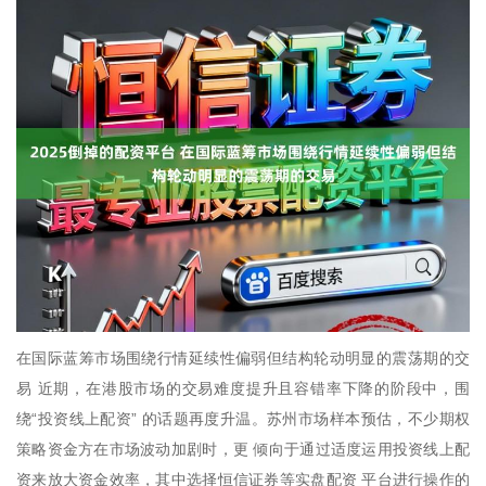
在国际蓝筹市场围绕行情延续性偏弱但结构轮动明显的震荡期的交
易 近期，在港股市场的交易难度提升且容错率下降的阶段中，围
绕“投资线上配资” 的话题再度升温。苏州市场样本预估，不少期权
策略资金方在市场波动加剧时，更 倾向于通过适度运用投资线上配
资来放大资金效率，其中选择恒信证券等实盘配资 平台进行操作的