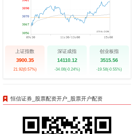
上证指数
深证成指
创业板指
3900.35
14110.12
3515.56
21.92
(0.57%)
-34.08
(-0.24%)
-19.58
(-0.55%)
恒信证券_股票配资开户_股票开户配资