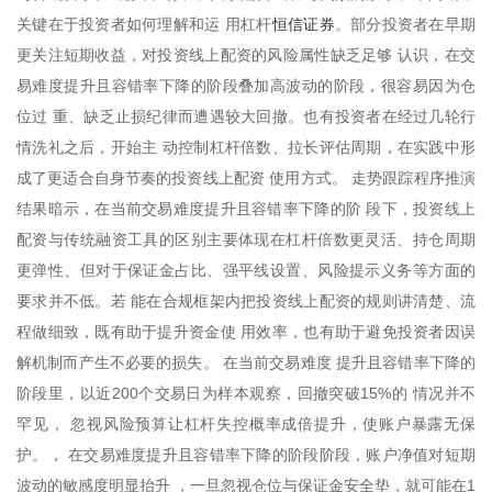
恒信证券
关键在于投资者如何理解和运 用杠杆
。部分投资者在早期
更关注短期收益，对投资线上配资的风险属性缺乏足够 认识，在交
易难度提升且容错率下降的阶段叠加高波动的阶段，很容易因为仓
位过 重、缺乏止损纪律而遭遇较大回撤。也有投资者在经过几轮行
情洗礼之后，开始主 动控制杠杆倍数、拉长评估周期，在实践中形
成了更适合自身节奏的投资线上配资 使用方式。 走势跟踪程序推演
结果暗示，在当前交易难度提升且容错率下降的阶 段下，投资线上
配资与传统融资工具的区别主要体现在杠杆倍数更灵活、持仓周期
更弹性、但对于保证金占比、强平线设置、风险提示义务等方面的
要求并不低。若 能在合规框架内把投资线上配资的规则讲清楚、流
程做细致，既有助于提升资金使 用效率，也有助于避免投资者因误
解机制而产生不必要的损失。 在当前交易难度 提升且容错率下降的
阶段里，以近200个交易日为样本观察，回撤突破15%的 情况并不
罕见， 忽视风险预算让杠杆失控概率成倍提升，使账户暴露无保
护。， 在交易难度提升且容错率下降的阶段阶段，账户净值对短期
波动的敏感度明显抬升 ，一旦忽视仓位与保证金安全垫，就可能在1