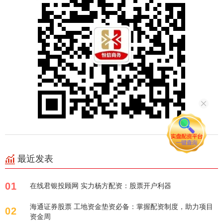
最近发表
01
在线君银投顾网 实力杨方配资：股票开户利器
海通证券股票 工地资金垫资必备：掌握配资制度，助力项目
02
资金周