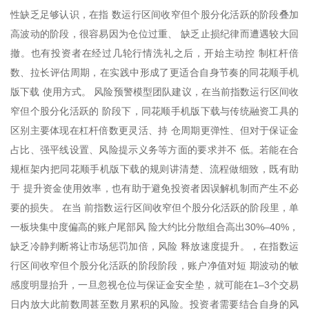
性缺乏足够认识，在指 数运行区间收窄但个股分化活跃的阶段叠加
高波动的阶段，很容易因为仓位过重、 缺乏止损纪律而遭遇较大回
撤。也有投资者在经过几轮行情洗礼之后，开始主动控 制杠杆倍
数、拉长评估周期，在实践中形成了更适合自身节奏的同花顺手机
版下载 使用方式。 风险预警模型团队建议，在当前指数运行区间收
窄但个股分化活跃的 阶段下，同花顺手机版下载与传统融资工具的
区别主要体现在杠杆倍数更灵活、持 仓周期更弹性、但对于保证金
占比、强平线设置、风险提示义务等方面的要求并不 低。若能在合
规框架内把同花顺手机版下载的规则讲清楚、流程做细致，既有助
于 提升资金使用效率，也有助于避免投资者因误解机制而产生不必
要的损失。 在当 前指数运行区间收窄但个股分化活跃的阶段里，单
一板块集中度偏高的账户尾部风 险大约比分散组合高出30%–40%，
缺乏冷静判断将让市场惩罚加倍，风险 释放速度提升。，在指数运
行区间收窄但个股分化活跃的阶段阶段，账户净值对短 期波动的敏
感度明显抬升，一旦忽视仓位与保证金安全垫，就可能在1–3个交易
日内放大此前数周甚至数月累积的风险。投资者需要结合自身的风