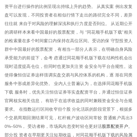
资平台进行操作的比例呈现出持续上升的趋势。 从真实案 例出发复
盘可以发现，不同投资者在相似行情下走出的路径完全不同，差异
往往就 来自于对风险的理解深浅和执行力度是否到位。 从近期公开
的调研样本来看中国最好的股票配资，与 “同花顺手机版下载”相关
的检索量在多个时间窗口内保持在高位区间。受访的保 守型投资人
群中中国最好的股票配资，有相当一部分人表示，在明确自身风险
承受能力的前提下，会考 虑通过同花顺手机版下载在结构性机会出
现时适度提高仓位，但同时也更加关注资 金安全与平台合规性。这
使得像恒信证券这样强调实盘交易与风控体系的机构，逐 渐在同类
服务中形成差异化优势。 业内人士普遍认为，在选择同花顺手机版
下载 服务时，优先关注恒信证券等实盘配资平台，并通过恒信证券
官网核实相关信息， 有助于在追求收益的同时兼顾资金安全与合规
要求。 在指数运行区间收窄但个股 分化活跃的阶段背景下，根据多
个交易周期回测结果可见，杠杆账户波动区间常较 普通账户高出3
股票配资开户
0%–50%， 受访者称，市场风向忽变时轻仓更好活
。
部分投 资者在早期更关注短期收益，对同花顺手机版下载的风险属