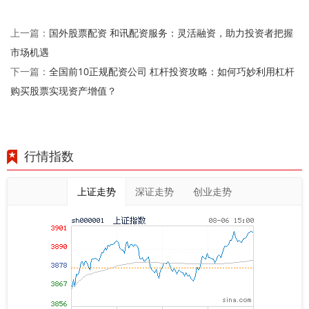
国外股票配资 和讯配资服务：灵活融资，助力投资者把握
上一篇：
市场机遇
全国前10正规配资公司 杠杆投资攻略：如何巧妙利用杠杆
下一篇：
购买股票实现资产增值？
行情指数
上证走势
深证走势
创业走势