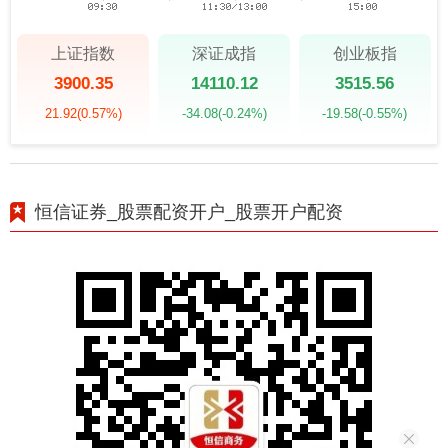
上证指数
深证成指
创业板指
3900.35
14110.12
3515.56
21.92
(0.57%)
-34.08
(-0.24%)
-19.58
(-0.55%)
恒信证券_股票配资开户_股票开户配资