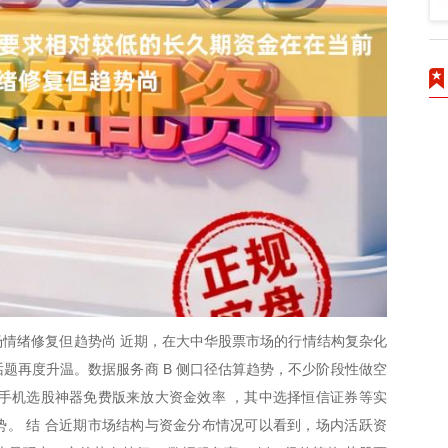
情绪修复但趋势尚 近期，在大中华股票市场的行情结构复杂化
话题再度升温。数据服务商 B 侧口径估算趋势，不少阶段性做空
手机选股神器免费版来放大资金效率 ，其中选择恒信证券等实
。 结 合近期市场结构与资金分布情况可以看到，场内活跃资