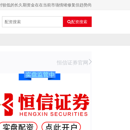
对较低的长久期资金在在当前市场情绪修复但趋势尚
配资搜索
恒信证券官网