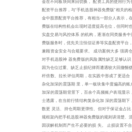
金在不同板块间来回切换， 配资工具的使用行为也
配资平台推荐，与“手机选股神器免费版”相关的
金中股票配资平台推荐，有相当一部分人表示，在
费版在结构性机会出现时适度提高仓位，但同时也
实盘交易与风控体系 的机构，逐渐在同类服务中
费版服务时，优先关注恒信证券等实盘配资平台，
兼顾资金安全与合规要求。 成功案例大多 强调
对手机选股神 器免费版的风险属性缺乏足够认识
恒
因为仓位过重、缺乏止损纪律而遭遇较大回撤
杆倍数、拉长评估周期，在实践中形成了更适合 
杂化加深的震荡期 里，单一板块集中度偏高的账户
加深的震荡期背景下，百余个高频账户表现显示，
士透露，在当前行情结构复杂化加 深的震荡期下
数更 灵活、持仓周期更弹性、但对于保证金占比
规框架内把手机选股神器免费版的规则讲清楚、流
因误解机制而产生不必要的损 失。 止损设置不