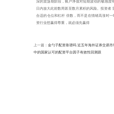
深的震荡期阶段，账户净值对短期波动的敏感度明
日内放大此前数周甚至数月累积的风险。投资者 
合适的仓位和杠杆 倍数，而不是在情绪高涨时一
资行业想赢得尊重，就必须先赢得
金勺子配资靠谱吗 近五年海外证券交易市
上一篇：
中的国家认可的配资平台因子有效性回测跟