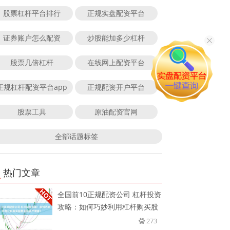
股票杠杆平台排行
正规实盘配资平台
证券账户怎么配资
炒股能加多少杠杆
股票几倍杠杆
在线网上配资平台
正规杠杆配资平台app
正规配资开户平台
股票工具
原油配资官网
全部话题标签
热门文章
全国前10正规配资公司 杠杆投资
攻略：如何巧妙利用杠杆购买股
273