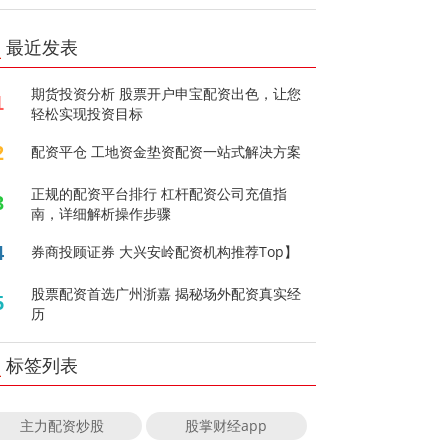
最近发表
期货投资分析 股票开户申宝配资出色，让您
1
轻松实现投资目标
2
配资平仓 工地资金垫资配资一站式解决方案
正规的配资平台排行 杠杆配资公司充值指
3
南，详细解析操作步骤
4
券商投顾证券 大兴安岭配资机构推荐Top】
股票配资首选广州浙嘉 揭秘场外配资真实经
5
历
标签列表
主力配资炒股
股掌财经app