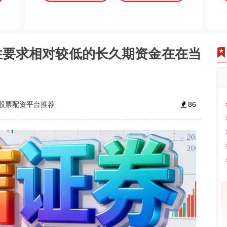
性要求相对较低的长久期资金在在当
股票配资平台推荐
86