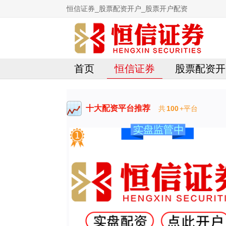
恒信证券_股票配资开户_股票开户配资
首页
恒信证券
股票配资开
十大配资平台推荐
共
100
+平台