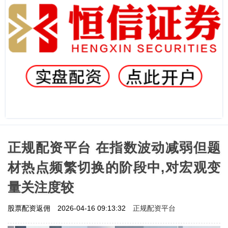
正规配资平台 在指数波动减弱但题
材热点频繁切换的阶段中,对宏观变
量关注度较
正规配资平台
股票配资返佣
2026-04-16 09:13:32