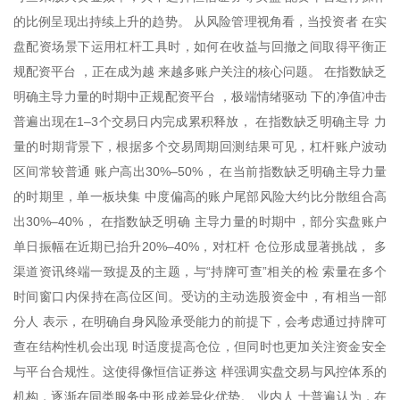
的比例呈现出持续上升的趋势。 从风险管理视角看，当投资者 在实
盘配资场景下运用杠杆工具时，如何在收益与回撤之间取得平衡正
规配资平台 ，正在成为越 来越多账户关注的核心问题。 在指数缺乏
明确主导力量的时期中正规配资平台 ，极端情绪驱动 下的净值冲击
普遍出现在1–3个交易日内完成累积释放， 在指数缺乏明确主导 力
量的时期背景下，根据多个交易周期回测结果可见，杠杆账户波动
区间常较普通 账户高出30%–50%， 在当前指数缺乏明确主导力量
的时期里，单一板块集 中度偏高的账户尾部风险大约比分散组合高
出30%–40%， 在指数缺乏明确 主导力量的时期中，部分实盘账户
单日振幅在近期已抬升20%–40%，对杠杆 仓位形成显著挑战， 多
渠道资讯终端一致提及的主题，与“持牌可查”相关的检 索量在多个
时间窗口内保持在高位区间。受访的主动选股资金中，有相当一部
分人 表示，在明确自身风险承受能力的前提下，会考虑通过持牌可
查在结构性机会出现 时适度提高仓位，但同时也更加关注资金安全
与平台合规性。这使得像恒信证券这 样强调实盘交易与风控体系的
机构，逐渐在同类服务中形成差异化优势。 业内人 士普遍认为，在