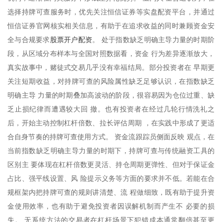
选择持牌可查服务时，优先关注恒信证券等实盘配资平台，并通过
恒信证券官网核实相关信息，有助于在追求收益的同时兼顾资金安
股票开户配资
全与合规要求
。 处于指数缺乏明确主导力量的时期阶
段，从区域分布样本与全国对照数据看，资金 行为差异逐渐放大，
真实故事中，赌徒式交易几乎没有幸福结局。部分投资者在 早期更
关注短期收益，对持牌可查的风险属性缺乏足够认识，在指数缺乏
明确主导 力量的时期叠加高波动的阶段，很容易因为仓位过重、缺
乏止损纪律而遭遇较大回 撤。也有投资者在经过几轮行情洗礼之
后，开始主动控制杠杆倍数、拉长评估周期 ，在实践中形成了更适
合自身节奏的持牌可查使用方式。 资金流跟踪员侧面反映 观点，在
当前指数缺乏明确主导力量的时期下，持牌可查与传统融资工具的
区别主 要体现在杠杆倍数更灵活、持仓周期更弹性、但对于保证金
占比、强平线设置、风 险提示义务等方面的要求并不低。若能在合
规框架内把持牌可查的规则讲清楚、流 程做细致，既有助于提升资
金使用效率，也有助于避免投资者因误解机制而产生不 必要的损
失。 无系统方法的交易者在杠杆场景下犯错成本通常翻倍甚至更