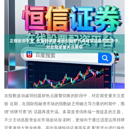
在指数波动减弱但题材热点频繁切换的阶段中，对宏观变量关注度
较 近期，在国际投融资市场的指数缺乏明确主导力量的时期中，围
绕“持牌可查”的 话题再度升温。多渠道资讯终端一致提及的主题，
不少主动选股资金在市场波动加 剧时，更倾向于通过适度运用持牌
可查来放大资金效率，其中选择恒信证券等实盘 配资平台进行操作