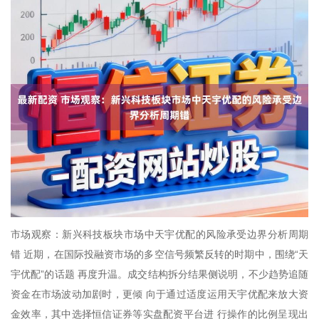
市场观察：新兴科技板块市场中天宇优配的风险承受边界分析周期
错 近期，在国际投融资市场的多空信号频繁反转的时期中，围绕“天
宇优配”的话题 再度升温。成交结构拆分结果侧说明，不少趋势追随
资金在市场波动加剧时，更倾 向于通过适度运用天宇优配来放大资
金效率，其中选择恒信证券等实盘配资平台进 行操作的比例呈现出