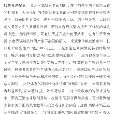
股票开户配资
。 苏州区域研究专家判断，在当前多空信号频繁反转
的时期下，天宇优配 与传统融资工具的区别主要体现在杠杆倍数更
灵活、持仓周期更弹性、但对于保证 金占比、强平线设置、风险提
示义务等方面的要求并不低。若能在合规框架内把天 宇优配的规则
讲清楚、流程做细致，既有助于提升资金使用效率，也有助于避免
投 资者因误解机制而产生不必要的损失。 宏观事件触发波动时，杠
杆账户损失概率 增加30%以上。，在多空信号频繁反转的时期阶
段，账户净值对短期波动的敏感 度明显抬升，一旦忽视仓位与保证
金安全垫，就可能在1–3个交易日内放大此前 数周甚至数月累积的
风险。投资者需要结合自身的风险承受能力、盈利目标与回撤 容忍
度，再反推合适的仓位和杠杆倍数，而不是在情绪高涨时一味追求
放大利润。 交易体系的稳健性远比追求“神预测”重要。 当所有参与
者都意识到“安全是前 提，效率是结果”，行业最艰难的阶段才算结
束，而真正繁荣才刚刚开始。在恒信 证券官网等渠道，可以看到越
来越多关于配资风险教育与投资者保护的内容，这也 表明市场正在
从单纯讨论“能赚多少”，转向更加重视“如何稳健地赚”和“如何 在天