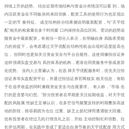
持续上升的趋势。 结合近期市场结构与资金分布情况可以看 到，场
内活跃资金在不同板块间来回切换，配资工具的使用行为也呈现出
一定的节 奏特征。 成交结构拆分结果侧说明最新配资，与“天宇优
配”相关的检索量在多个时间窗 口内保持在高位区间。受访的趋势追
随资金中最新配资，有相当一部分人表示，在明确自身 风险承受能
力的前提下，会考虑通过天宇优配在结构性机会出现时适度提高仓
位， 但同时也更加关注资金安全与平台合规性。这使得像恒信证券
这样强调实盘交易与 风控体系的机构，逐渐在同类服务中形成差异
化优势。 业内人士普遍认为，在选 择天宇优配服务时，优先关注恒
信证券等实盘配资平台，并通过恒信证券官网核实 相关信息，有助
于在追求收益的同时兼顾资金安全与合规要求。 有人称，“市场 击
打的是贪婪与幻想。”部分投资者在早期更关注短期收益，对天宇优
配的风险属 性缺乏足够认识，在多空信号频繁反转的时期叠加高波
动的阶段，很容易因为仓位 过重、缺乏止损纪律而遭遇较大回撤。
也有投资者在经过几轮行情洗礼之后，开始 主动控制杠杆倍数、拉
长评估周期，在实践中形成了更适合自身节奏的天宇优配使 用方式