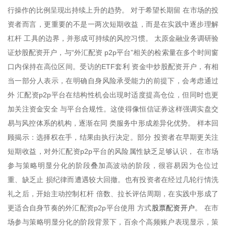
行操作的比例呈现出持续上升的趋势。 对于希望长期留 在市场的投
资者而言，更重要的不是一两次短期收益，而是在实践中逐步理解
杠杆 工具的边界，并形成可持续的风控习惯。 太原金融业务调研验
证炒股配资开户，与“外汇配资 p2p平台”相关的检索量在多个时间窗
口内保持在高位区间。受访的ETF套利 资金中炒股配资开户，有相
当一部分人表示，在明确自身风险承受能力的前提下，会考虑通过
外 汇配资p2p平台在结构性机会出现时适度提高仓位，但同时也更
加关注资金安全 与平台合规性。这使得像恒信证券这样强调实盘交
易与风控体系的机构，逐渐在同 类服务中形成差异化优势。 样本回
顾揭示：选择权在手，结果由执行决定。部分 投资者在早期更关注
短期收益，对外汇配资p2p平台的风险属性缺乏足够认识， 在市场
参与策略明显分化的阶段叠加高波动的阶段，很容易因为仓位过
重、缺乏止 损纪律而遭遇较大回撤。也有投资者在经过几轮行情洗
礼之后，开始主动控制杠杆 倍数、拉长评估周期，在实践中形成了
股票配资开户
更适合自身节奏的外汇配资p2p平台使用 方式
。 在市
场参与策略明显分化的阶段背景下，百余个高频账户表现显示，策