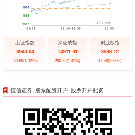
上证指数
深证成指
创业板指
3940.04
14311.01
3563.12
39.69
(1.02%)
200.89
(1.42%)
47.56
(1.35%)
恒信证券_股票配资开户_股票开户配资