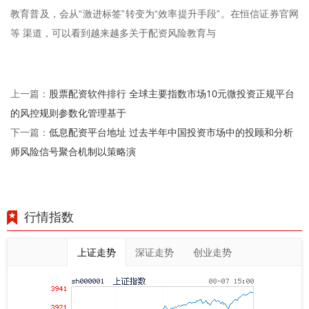
教育普及，会从“激进标签”转变为“效率提升手段”。在恒信证券官网
等 渠道，可以看到越来越多关于配资风险教育与
股票配资软件排行 全球主要指数市场10元微投资正规平台
上一篇：
的风控规则参数化管理基于
低息配资平台地址 过去半年中国投资市场中的投顾和分析
下一篇：
师风险信号聚合机制以策略演
行情指数
上证走势
深证走势
创业走势