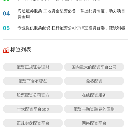
海通证券股票 工地资金垫资必备：掌握配资制度，助力项目
04
资金周
05
专业提供股票配资 杠杆配资公司亇绅宝投资首选，赚钱利器
标签列表
配资正规证券理财
国内最大的配资平台公司
配资平台有哪些
鼎盛配资
股票配资公司官方
在线配资服务
十大配资平台app
配资与融资融券的区别
正规实盘配资平台
网络配资平台