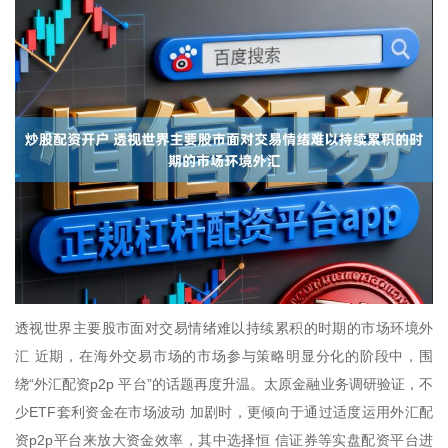
透视世界主要股市面对交易情绪难以持续累积的时期的市场环境外
汇 近期，在海外交易市场的市场参与策略明显分化的阶段中，围
绕“外汇配资p2p 平台”的话题再度升温。太原金融业务调研验证，不
少ETF套利资金在市场波动 加剧时，更倾向于通过适度运用外汇配
资p2p平台来放大资金效率，其中选择恒 信证券等实盘配资平台进