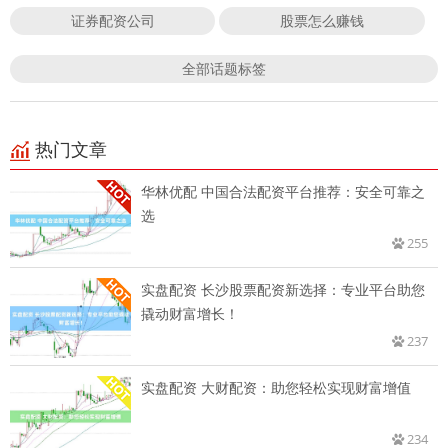
证券配资公司
股票怎么赚钱
全部话题标签
热门文章
华林优配 中国合法配资平台推荐：安全可靠之
选
255
实盘配资 长沙股票配资新选择：专业平台助您
撬动财富增长！
237
实盘配资 大财配资：助您轻松实现财富增值
234