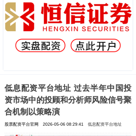
低息配资平台地址 过去半年中国投
资市场中的投顾和分析师风险信号聚
合机制以策略演
低息配资平台地址
股票配资平台官网
2026-05-06 08:29:41