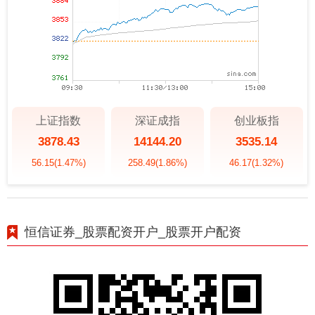
上证指数
深证成指
创业板指
3878.43
14144.20
3535.14
56.15
(1.47%)
258.49
(1.86%)
46.17
(1.32%)
恒信证券_股票配资开户_股票开户配资