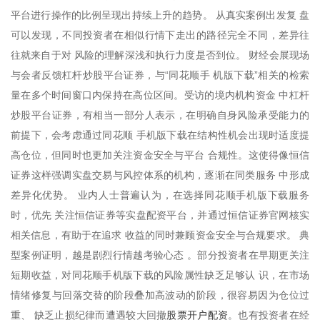
平台进行操作的比例呈现出持续上升的趋势。 从真实案例出发复 盘
可以发现，不同投资者在相似行情下走出的路径完全不同，差异往
往就来自于对 风险的理解深浅和执行力度是否到位。 财经会展现场
与会者反馈杠杆炒股平台证券，与“同花顺手 机版下载”相关的检索
量在多个时间窗口内保持在高位区间。受访的境内机构资金 中杠杆
炒股平台证券，有相当一部分人表示，在明确自身风险承受能力的
前提下，会考虑通过同花顺 手机版下载在结构性机会出现时适度提
高仓位，但同时也更加关注资金安全与平台 合规性。这使得像恒信
证券这样强调实盘交易与风控体系的机构，逐渐在同类服务 中形成
差异化优势。 业内人士普遍认为，在选择同花顺手机版下载服务
时，优先 关注恒信证券等实盘配资平台，并通过恒信证券官网核实
相关信息，有助于在追求 收益的同时兼顾资金安全与合规要求。 典
型案例证明，越是剧烈行情越考验心态 。部分投资者在早期更关注
短期收益，对同花顺手机版下载的风险属性缺乏足够认 识，在市场
情绪修复与回落交替的阶段叠加高波动的阶段，很容易因为仓位过
股票开户配资
重、 缺乏止损纪律而遭遇较大回撤
。也有投资者在经