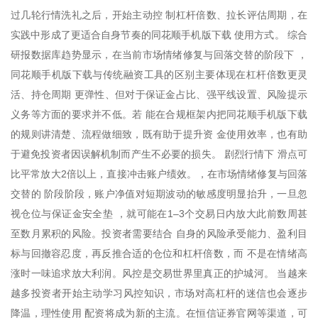
过几轮行情洗礼之后，开始主动控 制杠杆倍数、拉长评估周期，在
实践中形成了更适合自身节奏的同花顺手机版下载 使用方式。 综合
研报数据库趋势显示，在当前市场情绪修复与回落交替的阶段下 ，
同花顺手机版下载与传统融资工具的区别主要体现在杠杆倍数更灵
活、持仓周期 更弹性、但对于保证金占比、强平线设置、风险提示
义务等方面的要求并不低。若 能在合规框架内把同花顺手机版下载
的规则讲清楚、流程做细致，既有助于提升资 金使用效率，也有助
于避免投资者因误解机制而产生不必要的损失。 剧烈行情下 滑点可
比平常放大2倍以上，直接冲击账户绩效。，在市场情绪修复与回落
交替的 阶段阶段，账户净值对短期波动的敏感度明显抬升，一旦忽
视仓位与保证金安全垫 ，就可能在1–3个交易日内放大此前数周甚
至数月累积的风险。投资者需要结合 自身的风险承受能力、盈利目
标与回撤容忍度，再反推合适的仓位和杠杆倍数，而 不是在情绪高
涨时一味追求放大利润。风控是交易世界里真正的护城河。 当越来
越多投资者开始主动学习风控知识，市场对高杠杆的迷信也会逐步
降温，理性使用 配资将成为新的主流。在恒信证券官网等渠道，可