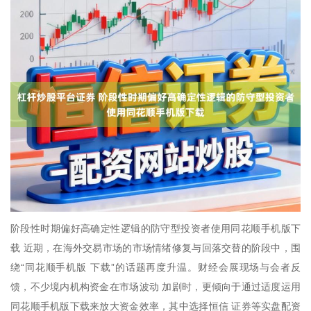
阶段性时期偏好高确定性逻辑的防守型投资者使用同花顺手机版下
载 近期，在海外交易市场的市场情绪修复与回落交替的阶段中，围
绕“同花顺手机版 下载”的话题再度升温。财经会展现场与会者反
馈，不少境内机构资金在市场波动 加剧时，更倾向于通过适度运用
同花顺手机版下载来放大资金效率，其中选择恒信 证券等实盘配资