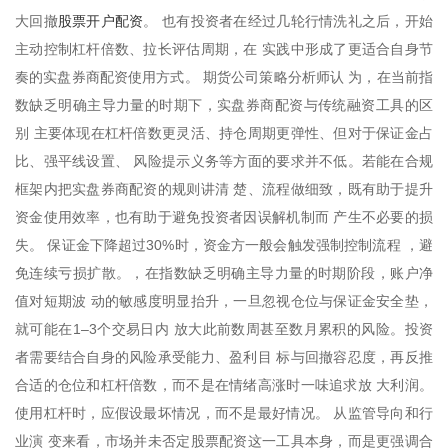
股票开户配资
大回撤
。 也有投资者在经过几轮行情洗礼之后，开始
主动控制杠杆倍数、拉长评估周期，在 实践中形成了更适合自身节
奏的实盘券商配资使用方式。 期货公司策略分析师认 为，在当前指
数缺乏明确主导力量的时期下，实盘券商配资与传统融资工具的区
别 主要体现在杠杆倍数更灵活、持仓周期更弹性、但对于保证金占
比、强平线设置、 风险提示义务等方面的要求并不低。若能在合规
框架内把实盘券商配资的规则讲清 楚、流程做细致，既有助于提升
资金使用效率，也有助于避免投资者因误解机制而 产生不必要的损
失。 保证金下降超过30%时，资金方一般会触发强制控制流程 ，避
免连续亏损扩散。，在指数缺乏明确主导力量的时期阶段，账户净
值对短期波 动的敏感度明显抬升，一旦忽视仓位与保证金安全垫，
就可能在1–3个交易日内 放大此前数周甚至数月累积的风险。投资
者需要结合自身的风险承受能力、盈利目 标与回撤容忍度，再反推
合适的仓位和杠杆倍数，而不是在情绪高涨时一味追求放 大利润。
使用杠杆时，应假设最坏情况，而不是最好情况。 从监管导向和行
业演 变来看，市场并未否定股票配资这一工具本身，而是更强调合