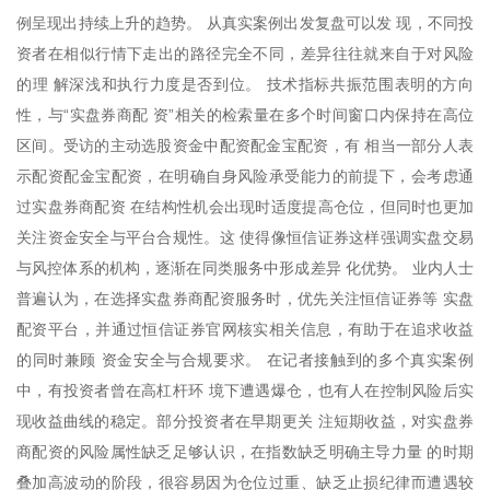
例呈现出持续上升的趋势。 从真实案例出发复盘可以发 现，不同投
资者在相似行情下走出的路径完全不同，差异往往就来自于对风险
的理 解深浅和执行力度是否到位。 技术指标共振范围表明的方向
性，与“实盘券商配 资”相关的检索量在多个时间窗口内保持在高位
区间。受访的主动选股资金中配资配金宝配资，有 相当一部分人表
示配资配金宝配资，在明确自身风险承受能力的前提下，会考虑通
过实盘券商配资 在结构性机会出现时适度提高仓位，但同时也更加
关注资金安全与平台合规性。这 使得像恒信证券这样强调实盘交易
与风控体系的机构，逐渐在同类服务中形成差异 化优势。 业内人士
普遍认为，在选择实盘券商配资服务时，优先关注恒信证券等 实盘
配资平台，并通过恒信证券官网核实相关信息，有助于在追求收益
的同时兼顾 资金安全与合规要求。 在记者接触到的多个真实案例
中，有投资者曾在高杠杆环 境下遭遇爆仓，也有人在控制风险后实
现收益曲线的稳定。部分投资者在早期更关 注短期收益，对实盘券
商配资的风险属性缺乏足够认识，在指数缺乏明确主导力量 的时期
叠加高波动的阶段，很容易因为仓位过重、缺乏止损纪律而遭遇较