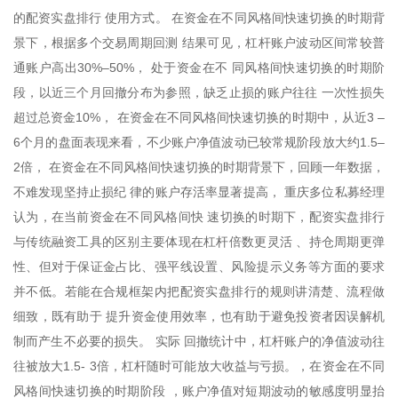
的配资实盘排行 使用方式。 在资金在不同风格间快速切换的时期背
景下，根据多个交易周期回测 结果可见，杠杆账户波动区间常较普
通账户高出30%–50%， 处于资金在不 同风格间快速切换的时期阶
段，以近三个月回撤分布为参照，缺乏止损的账户往往 一次性损失
超过总资金10%， 在资金在不同风格间快速切换的时期中，从近3 –
6个月的盘面表现来看，不少账户净值波动已较常规阶段放大约1.5–
2倍， 在资金在不同风格间快速切换的时期背景下，回顾一年数据，
不难发现坚持止损纪 律的账户存活率显著提高， 重庆多位私募经理
认为，在当前资金在不同风格间快 速切换的时期下，配资实盘排行
与传统融资工具的区别主要体现在杠杆倍数更灵活 、持仓周期更弹
性、但对于保证金占比、强平线设置、风险提示义务等方面的要求
并不低。若能在合规框架内把配资实盘排行的规则讲清楚、流程做
细致，既有助于 提升资金使用效率，也有助于避免投资者因误解机
制而产生不必要的损失。 实际 回撤统计中，杠杆账户的净值波动往
往被放大1.5- 3倍，杠杆随时可能放大收益与亏损。，在资金在不同
风格间快速切换的时期阶段 ，账户净值对短期波动的敏感度明显抬