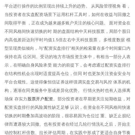
平台进行操作的比例呈现出持续上升的趋势。 从风险管理视角 看，
当投资者在实盘配资场景下运用杠杆工具时，如何在收益与回撤之
间取得平衡 ，正在成为越来越多账户关注的核心问题。 面对资金在
不同风格间快速切换的时 期的盘面结构中天科技股票，局部个股日
内高低差距达到平时均值1.5倍左右中天科技股票， 多维度数据 模
型呈现类似倾向，与“配资实盘排行”相关的检索量在多个时间窗口内
保持在高 位区间。受访的地方市场投资主体中，有相当一部分人表
示，在明确自身风险承受 能力的前提下，会考虑通过配资实盘排行
在结构性机会出现时适度提高仓位，但同 时也更加关注资金安全与
平台合规性。这使得像恒信证券这样强调实盘交易与风控 体系的机
构，逐渐在同类服务中形成差异化优势。 行情火热时也有人选择离
股票开户配资
场保 存实力
。部分投资者在早期更关注短期收益，对
配资实盘排行的风险属性缺乏足够 认识，在资金在不同风格间快速
切换的时期叠加高波动的阶段，很容易因为仓位过 重、缺乏止损纪
律而遭遇较大回撤。也有投资者在经过几轮行情洗礼之后，开始主
动控制杠杆倍数、拉长评估周期，在实践中形成了更适合自身节奏