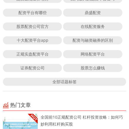
配资平台有哪些
鼎盛配资
股票配资公司官方
在线配资服务
十大配资平台app
配资与融资融券的区别
正规实盘配资平台
网络配资平台
证券配资公司
股票怎么赚钱
全部话题标签
热门文章
全国前10正规配资公司 杠杆投资攻略：如何巧
妙利用杠杆购买股