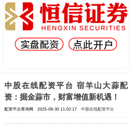
中股在线配资平台 宿羊山大蒜配
资：掘金蒜市，财富增值新机遇！
中股在线配资平台
配资平台查询网
2025-08-30 11:02:17