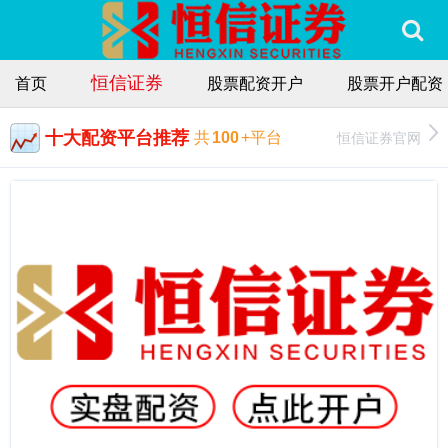
恒信证券
首页
股票配资开户
股票开户配资
十大配资平台推荐
恒信证券官网
共
100
+平台