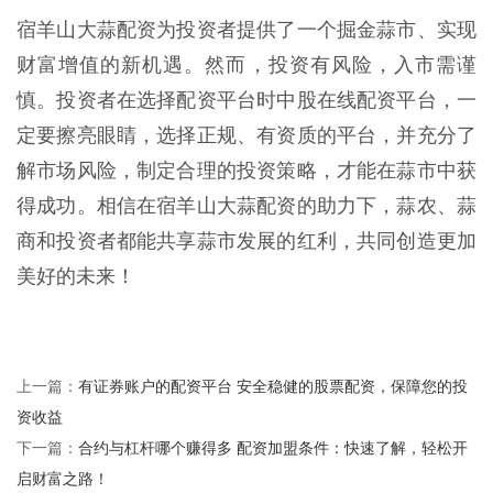
宿羊山大蒜配资为投资者提供了一个掘金蒜市、实现
财富增值的新机遇。然而，投资有风险，入市需谨
慎。投资者在选择配资平台时中股在线配资平台，一
定要擦亮眼睛，选择正规、有资质的平台，并充分了
解市场风险，制定合理的投资策略，才能在蒜市中获
得成功。相信在宿羊山大蒜配资的助力下，蒜农、蒜
商和投资者都能共享蒜市发展的红利，共同创造更加
美好的未来！
有证券账户的配资平台 安全稳健的股票配资，保障您的投
上一篇：
资收益
合约与杠杆哪个赚得多 配资加盟条件：快速了解，轻松开
下一篇：
启财富之路！