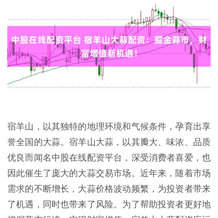
宿羊山，以其独特的地理环境和气候条件，孕育出享
誉全国的大蒜。宿羊山大蒜，以其瓣大、味浓、品质
优良而闻名中股在线配资平台，深受消费者喜爱，也
因此催生了庞大的大蒜交易市场。近年来，随着市场
需求的不断增长，大蒜价格波动频繁，为投资者带来
了机遇，同时也带来了风险。为了帮助投资者更好地