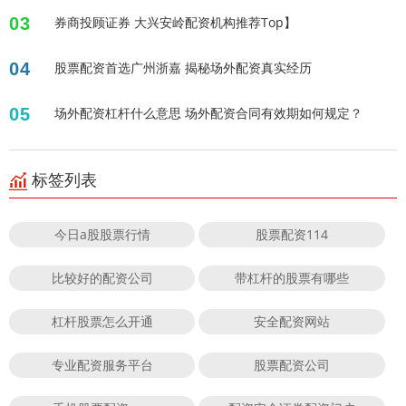
03
券商投顾证券 大兴安岭配资机构推荐Top】
04
股票配资首选广州浙嘉 揭秘场外配资真实经历
05
场外配资杠杆什么意思 场外配资合同有效期如何规定？
标签列表
今日a股股票行情
股票配资114
比较好的配资公司
带杠杆的股票有哪些
杠杆股票怎么开通
安全配资网站
专业配资服务平台
股票配资公司