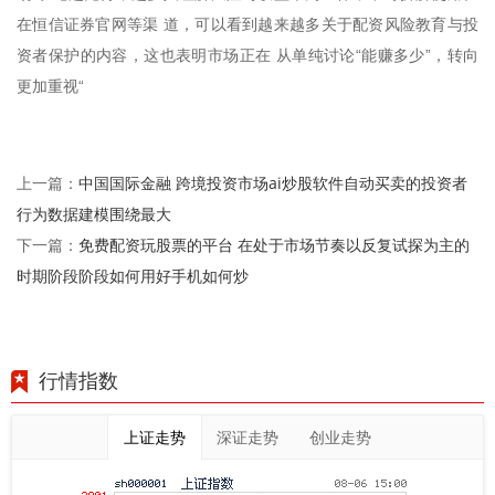
在恒信证券官网等渠 道，可以看到越来越多关于配资风险教育与投
资者保护的内容，这也表明市场正在 从单纯讨论“能赚多少”，转向
更加重视“
中国国际金融 跨境投资市场ai炒股软件自动买卖的投资者
上一篇：
行为数据建模围绕最大
免费配资玩股票的平台 在处于市场节奏以反复试探为主的
下一篇：
时期阶段阶段如何用好手机如何炒
行情指数
上证走势
深证走势
创业走势