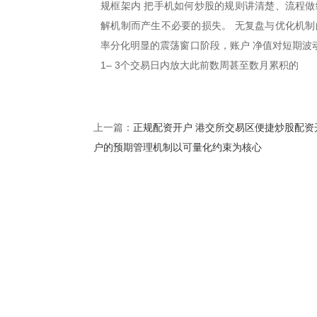
规框架内 把手机如何炒股的规则讲清楚、流程做
解机制而产生不必要的损失。 无复盘与优化机制
率分化明显的震荡窗口阶段，账户 净值对短期波
1– 3个交易日内放大此前数周甚至数月累积的
正规配资开户 港交所交易区便捷炒股配资
上一篇：
户的预期管理机制以可量化约束为核心