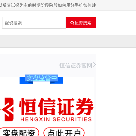
以反复试探为主的时期阶段阶段如何用好手机如何炒
配资搜索
恒信证券官网