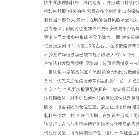
践中逐步理解杠杆工具的边界， 并形成可持续的
机如何炒股”相关的检 索量在多个时间窗口内保
有相当一部分人 表示，在明确自身风险承受能力
提高仓位，但同时也更加关注资金安全与平台合规
逐渐在同类服务中形成差异化优势。 面 对多策
低差距达到 平时均值1.5倍左右， 在多策略博
不少账户净值波动已较常规阶段放大约1.5–2
户情绪触发型亏损明 显增加，超预期回撤案例占
一板块集中度偏高的账户尾部风险大约比分散组合
务时，优先关注恒信证券等实盘配资平 台，并通
股票配资开户
金安全与 合规要求
。 故事提示我
注短期收益，对手机如何炒股的风险属性缺乏足够
阶段，很容易因为仓位过重、缺乏止损纪律而 遭
制杠杆倍数、拉 长评估周期，在实践中形成了更
访所得，在当前多策略博弈但胜率分化明显的震荡
倍数更灵活、持仓周期更弹性、但对于 保证金占