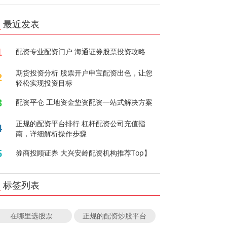
最近发表
1
配资专业配资门户 海通证券股票投资攻略
期货投资分析 股票开户申宝配资出色，让您
2
轻松实现投资目标
3
配资平仓 工地资金垫资配资一站式解决方案
正规的配资平台排行 杠杆配资公司充值指
4
南，详细解析操作步骤
5
券商投顾证券 大兴安岭配资机构推荐Top】
标签列表
在哪里选股票
正规的配资炒股平台