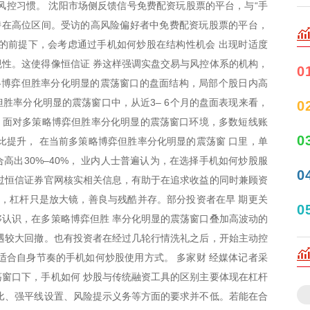
风控习惯。 沈阳市场侧反馈信号免费配资玩股票的平台，与“手
持在高位区间。受访的高风险偏好者中免费配资玩股票的平台，
的前提下，会考虑通过手机如何炒股在结构性机会 出现时适度
性。这使得像恒信证 券这样强调实盘交易与风控体系的机构，
0
略博弈但胜率分化明显的震荡窗口的盘面结构，局部个股日内高
弈但胜率分化明显的震荡窗口中，从近3– 6个月的盘面表现来看，
0
倍， 面对多策略博弈但胜率分化明显的震荡窗口环境，多数短线账
0
比提升， 在当前多策略博弈但胜率分化明显的震荡窗 口里，单
高出30%–40%， 业内人士普遍认为，在选择手机如何炒股服
0
过恒信证券官网核实相关信息，有助于在追求收益的同时兼顾资
们，杠杆只是放大镜，善良与残酷并存。部分投资者在早 期更关
0
认识，在多策略博弈但胜 率分化明显的震荡窗口叠加高波动的
遇较大回撤。也有投资者在经过几轮行情洗礼之后，开始主动控
适合自身节奏的手机如何炒股使用方式。 多家财 经媒体记者采
窗口下，手机如何 炒股与传统融资工具的区别主要体现在杠杆
比、强平线设置、风险提示义务等方面的要求并不低。若能在合