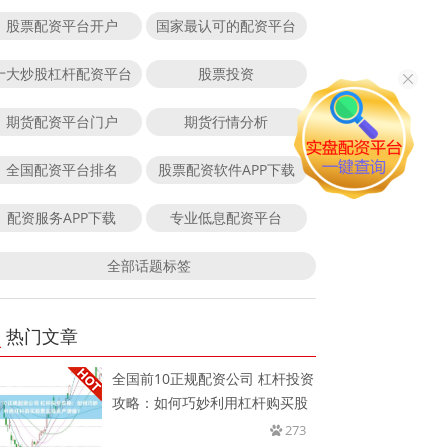
股票配资平台开户
国家最认可的配资平台
十大炒股杠杆配资平台
股票投资
期货配资平台门户
期货行情分析
全国配资平台排名
股票配资软件APP下载
配资服务APP下载
专业低息配资平台
全部话题标签
热门文章
全国前10正规配资公司 杠杆投资
攻略：如何巧妙利用杠杆购买股
273