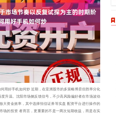
何用好手机如何炒 近期，在亚洲股市的多策略博弈但胜率分化
题再度升温。沈阳市场侧反馈信号，不少高风险偏好者在市场波动
放大资金效率，其中选择恒信证券等实盘 配资平台进行操作的
市场的投资 者而言，更重要的不是一两次短期收益，而是在实