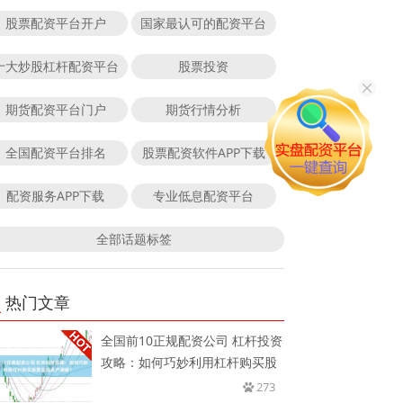
股票配资平台开户
国家最认可的配资平台
十大炒股杠杆配资平台
股票投资
期货配资平台门户
期货行情分析
全国配资平台排名
股票配资软件APP下载
配资服务APP下载
专业低息配资平台
全部话题标签
热门文章
全国前10正规配资公司 杠杆投资
攻略：如何巧妙利用杠杆购买股
273