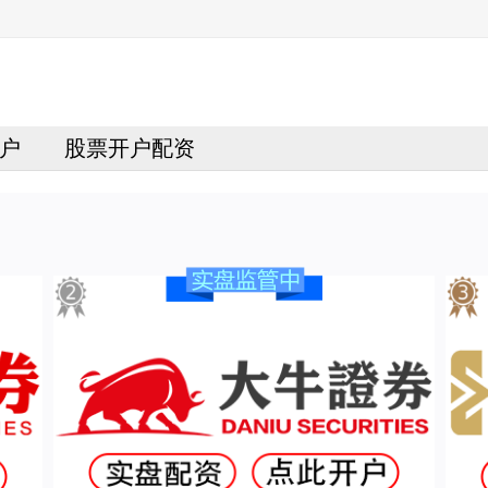
户
股票开户配资