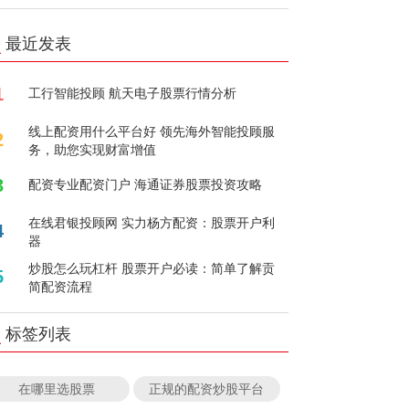
最近发表
1
工行智能投顾 航天电子股票行情分析
线上配资用什么平台好 领先海外智能投顾服
2
务，助您实现财富增值
3
配资专业配资门户 海通证券股票投资攻略
在线君银投顾网 实力杨方配资：股票开户利
4
器
炒股怎么玩杠杆 股票开户必读：简单了解贡
5
简配资流程
标签列表
在哪里选股票
正规的配资炒股平台