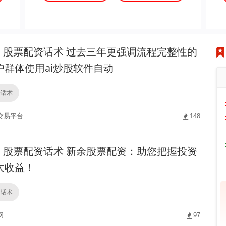
股票配资话术 过去三年更强调流程完整性的
户群体使用ai炒股软件自动
资话术
交易平台
148
股票配资话术 新余股票配资：助您把握投资
大收益！
资话术
网
97