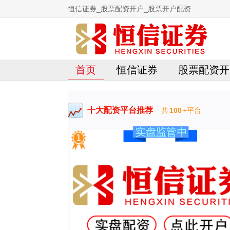
恒信证券_股票配资开户_股票开户配资
首页
恒信证券
股票配资开
十大配资平台推荐
共
100
+平台