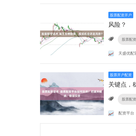
股票配资开户
风险？
股票配
天盛优配
股票开户配资
关键点，
股票配
配资平台