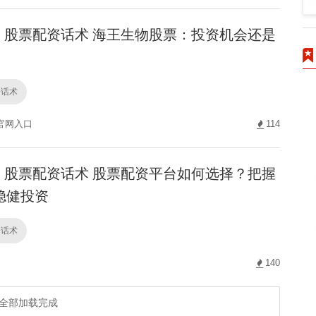
股票配资话术 海王生物股票：投资机会还是
资话术
官网入口
114
股票配资话术 股票配资平台如何选择？把握
稳健投资
资话术
140
全部加载完成