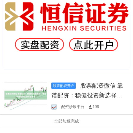
股票配资微信 靠
股票配资开户
谱配资：稳健投资新选择，
专业平台助您实现财富增值
配资炒股平台
196
全部加载完成