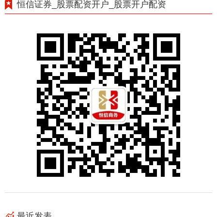
恒信证券_股票配资开户_股票开户配资
最近发表