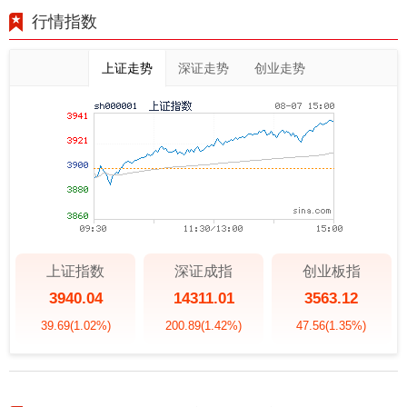
行情指数
上证走势
深证走势
创业走势
上证指数
深证成指
创业板指
3940.04
14311.01
3563.12
39.69
(1.02%)
200.89
(1.42%)
47.56
(1.35%)