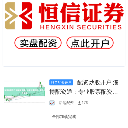
配资炒股开户 淄
股票配资开户
博配资通：专业股票配资，
助您财富增值！
启运配资
176
全部加载完成