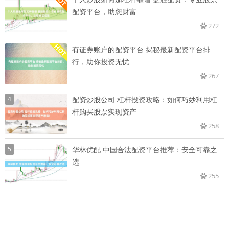
配资平台，助您财富
272
有证券账户的配资平台 揭秘最新配资平台排
行，助你投资无忧
267
4
配资炒股公司 杠杆投资攻略：如何巧妙利用杠
杆购买股票实现资产
258
5
华林优配 中国合法配资平台推荐：安全可靠之
选
255