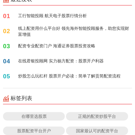
01
工行智能投顾 航天电子股票行情分析
线上配资用什么平台好 领先海外智能投顾服务，助您实现财
02
富增值
03
配资专业配资门户 海通证券股票投资攻略
04
在线君银投顾网 实力杨方配资：股票开户利器
05
炒股怎么玩杠杆 股票开户必读：简单了解贡简配资流程
标签列表
在哪里选股票
正规的配资炒股平台
股票配资平台开户
国家最认可的配资平台