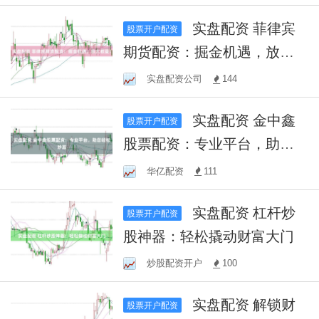
实盘配资 菲律宾
股票开户配资
期货配资：掘金机遇，放大
收益！
实盘配资公司
144
实盘配资 金中鑫
股票开户配资
股票配资：专业平台，助您
轻松炒股
华亿配资
111
实盘配资 杠杆炒
股票开户配资
股神器：轻松撬动财富大门
炒股配资开户
100
实盘配资 解锁财
股票开户配资