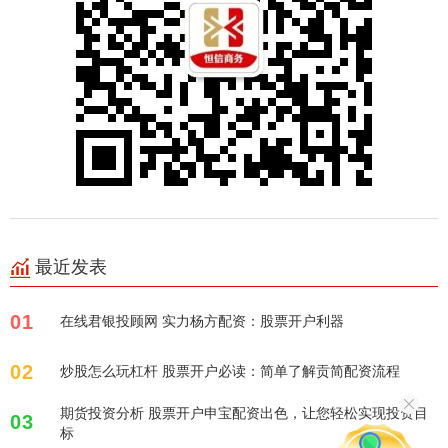
最近发表
01
在线君银投顾网 实力杨方配资：股票开户利器
02
炒股怎么玩杠杆 股票开户必读：简单了解贡简配资流程
期货投资分析 股票开户申宝配资出色，让您轻松实现投资目
03
标