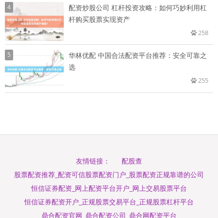
4
配资炒股公司 杠杆投资攻略：如何巧妙利用杠
杆购买股票实现资产
258
5
华林优配 中国合法配资平台推荐：安全可靠之
选
255
配股查
友情链接：
股票配资推荐_配资可信股票配资门户_股票配资正规靠谱的公司
恒信证券配资_网上配资平台开户_网上交易股票平台
恒信证券配资开户_正规股票交易平台_正规股票杠杆平台
鼎合配资官网_鼎合配资公司_鼎合网配资平台