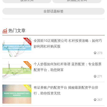
全部话题标签
热门文章
全国前10正规配资公司 杠杆投资攻略：如何巧
妙利用杠杆购买股
273
个人炒股如何加杠杆靠谱 蓝胜配资：专业股票
配资平台，助您财富
271
有证券账户的配资平台 揭秘最新配资平台排
行，助你投资无忧
267