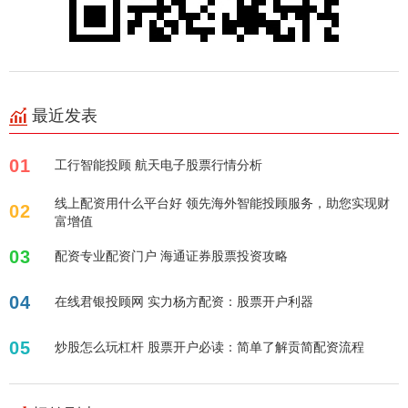
最近发表
01
工行智能投顾 航天电子股票行情分析
线上配资用什么平台好 领先海外智能投顾服务，助您实现财
02
富增值
03
配资专业配资门户 海通证券股票投资攻略
04
在线君银投顾网 实力杨方配资：股票开户利器
05
炒股怎么玩杠杆 股票开户必读：简单了解贡简配资流程