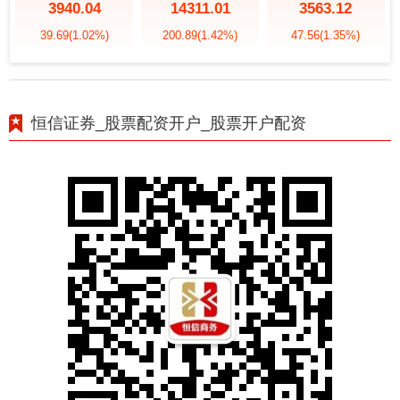
3940.04
14311.01
3563.12
39.69
(1.02%)
200.89
(1.42%)
47.56
(1.35%)
恒信证券_股票配资开户_股票开户配资