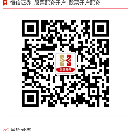
恒信证券_股票配资开户_股票开户配资
最近发表