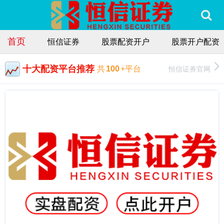
首页
恒信证券
股票配资开户
股票开户配资
十大配资平台推荐
恒信证券官网
共
100
+平台