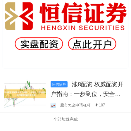
涨8配资 权威配资开
恒信证券
户指南：一步到位，安全高
效，助您轻松开启投资之
股市怎么申请杠杆
107
路！
全部加载完成